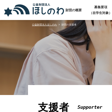
募集要項
財団の概要
（在学生対象）
公益財団法人ほしのわ
財団の支援者
支援者
Supporter