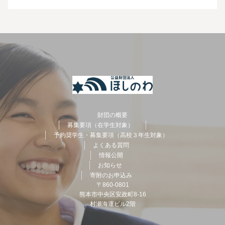
財団の概要
募集要項（在学生対象）
予約奨学生・募集要項（高校３年生対象）
よくある質問
情報公開
お知らせ
寄附のお申込み
〒860-0801
熊本市中央区安政町8-16
村瀬海運ビル2階